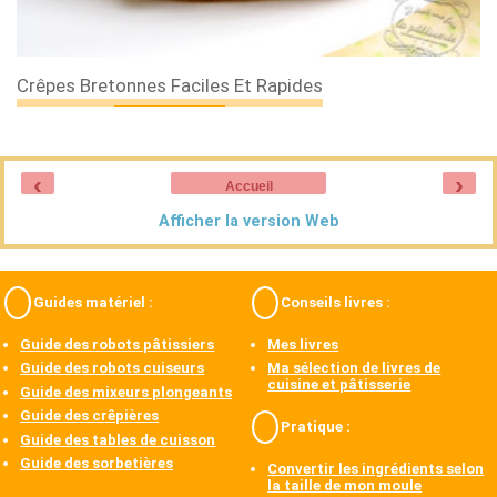
Crêpes Bretonnes Faciles Et Rapides
‹
›
Accueil
Afficher la version Web
Guides matériel :
Conseils livres :
Guide des robots pâtissiers
Mes livres
Guide des robots cuiseurs
Ma sélection de livres de
cuisine et pâtisserie
Guide des mixeurs plongeants
Guide des crêpières
Pratique :
Guide des tables de cuisson
Guide des sorbetières
Convertir les ingrédients selon
la taille de mon moule