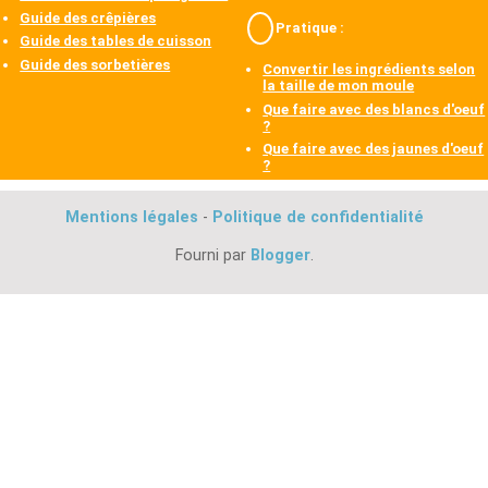
Guide des crêpières
Pratique :
Guide des tables de cuisson
Guide des sorbetières
Convertir les ingrédients selon
la taille de mon moule
Que faire avec des blancs d'oeuf
?
Que faire avec des jaunes d'oeuf
?
Mentions légales
-
Politique de confidentialité
Fourni par
Blogger
.