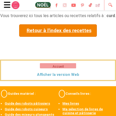
🔍
Vous trouverez ici tous les articles ou recettes relatifs à :
curd
.
Retour à l'index des recettes
Accueil
Afficher la version Web
Guides matériel :
Conseils livres :
Guide des robots pâtissiers
Mes livres
Guide des robots cuiseurs
Ma sélection de livres de
cuisine et pâtisserie
Guide des mixeurs plongeants