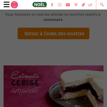
🔍
Vous trouverez ici tous les articles ou recettes relatifs à :
entremets
.
Retour à l'index des recettes