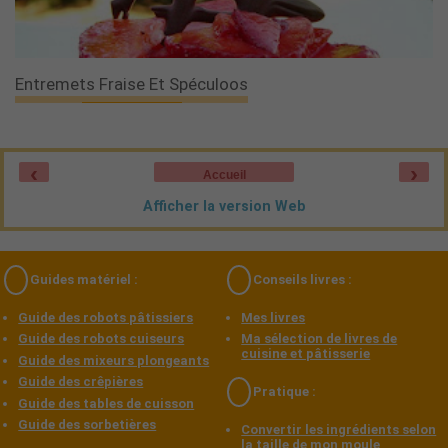
Entremets Fraise Et Spéculoos
‹
›
Accueil
Afficher la version Web
Guides matériel :
Conseils livres :
Guide des robots pâtissiers
Mes livres
Guide des robots cuiseurs
Ma sélection de livres de
cuisine et pâtisserie
Guide des mixeurs plongeants
Guide des crêpières
Pratique :
Guide des tables de cuisson
Guide des sorbetières
Convertir les ingrédients selon
la taille de mon moule