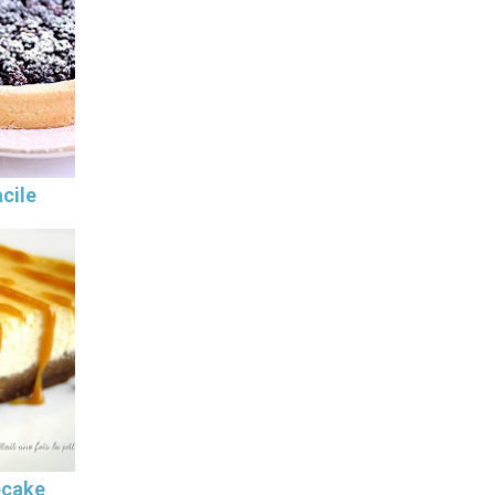
cile
ecake