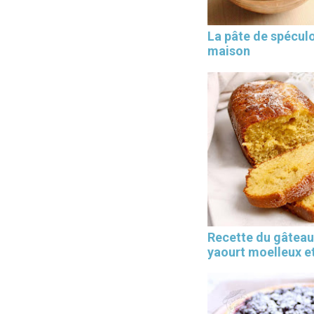
La pâte de spécul
maison
Les 30 outils indispensables
EN PÂTISSERIE
Recette du gâteau
yaourt moelleux et