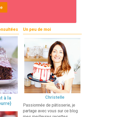
onsultées
Un peu de moi
Christelle
t à la
eurre}
Passionnée de pâtisserie, je
partage avec vous sur ce blog
mes meilleures recettes