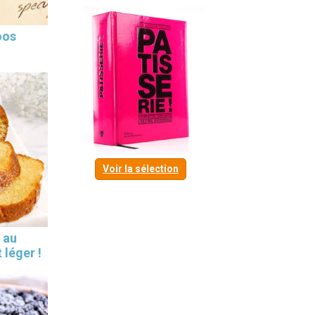
oos
Voir la sélection
 au
 léger !