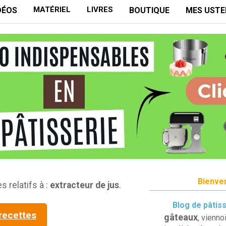
MATÉRIEL
LIVRES
DÉOS
BOUTIQUE
MES USTE
Bienven
s relatifs à :
extracteur de jus
.
Blog de pâtis
 recettes
gâteaux
, vienno