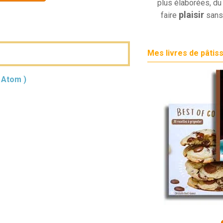
plus élaborées, du 
plaisir
faire
sans
Mes livres de pâtis
( Atom )