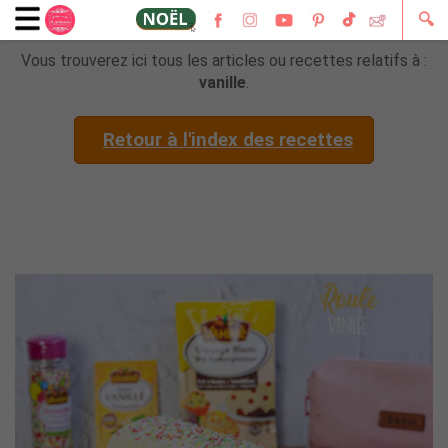
🔍
Vous trouverez ici tous les articles ou recettes relatifs à :
vanille
.
Retour à l'index des recettes