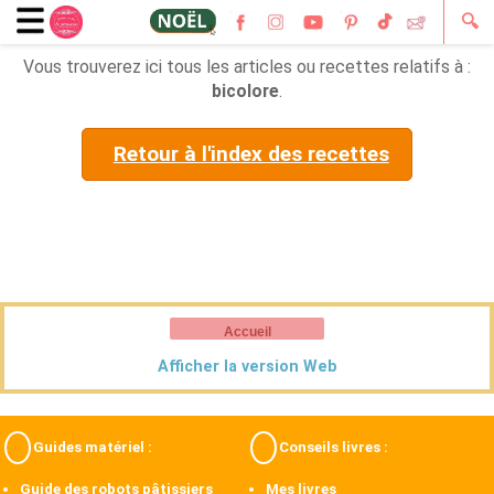
🔍
Vous trouverez ici tous les articles ou recettes relatifs à :
bicolore
.
Retour à l'index des recettes
Accueil
Afficher la version Web
Guides matériel :
Conseils livres :
Guide des robots pâtissiers
Mes livres