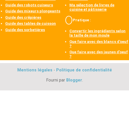
Guide des robots cuiseurs
Ma sélection de livres de
cuisine et pâtisserie
Guide des mixeurs plongeants
Guide des crêpières
Pratique :
Guide des tables de cuisson
Guide des sorbetières
Convertir les ingrédients selon
la taille de mon moule
Que faire avec des blancs d'oeuf
?
Que faire avec des jaunes d'oeuf
?
Mentions légales
-
Politique de confidentialité
Fourni par
Blogger
.