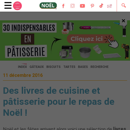
🔍
×
🔍
INDEX
GÂTEAUX
BISCUITS
TARTES
BASES
RECHERCHE
11 décembre 2016
Des livres de cuisine et
pâtisserie pour le repas de
Noël !
livres
Noël et les fêtes arrivent alors voici une sélection de