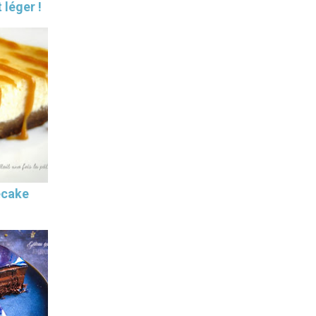
 léger !
ecake