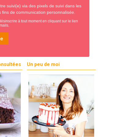
onsultées
Un peu de moi