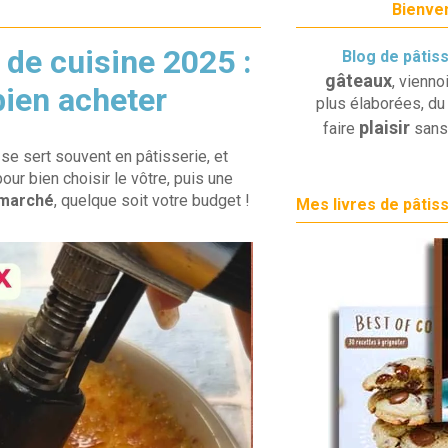
Bienven
de cuisine 2025 :
Blog de pâtis
gâteaux
, vienno
bien acheter
plus élaborées, du 
plaisir
faire
sans
se sert souvent en pâtisserie, et
ur bien choisir le vôtre, puis une
 marché
, quelque soit votre budget !
Mes livres de pâtis