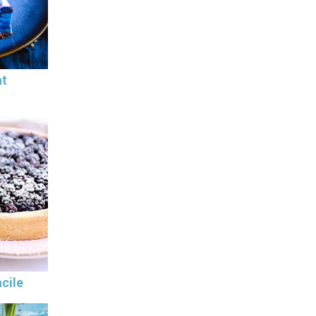
at
cile