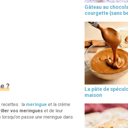
Gâteau au chocola
courgette {sans b
×
e ?
La pâte de spécul
maison
 recettes : la
meringue
et la crème
riller vos meringues
et de leur
ue lorsqu'on passe une meringue dans