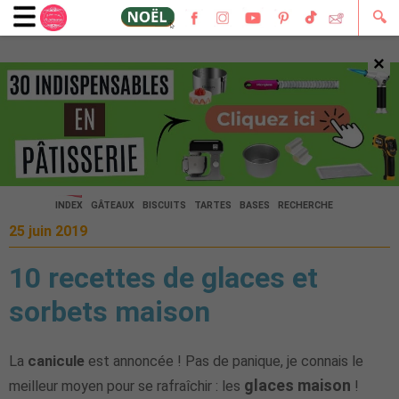
🔍
×
🔍
INDEX
GÂTEAUX
BISCUITS
TARTES
BASES
RECHERCHE
25 juin 2019
10 recettes de glaces et
sorbets maison
La
canicule
est annoncée ! Pas de panique, je connais le
glaces maison
meilleur moyen pour se rafraîchir : les
!