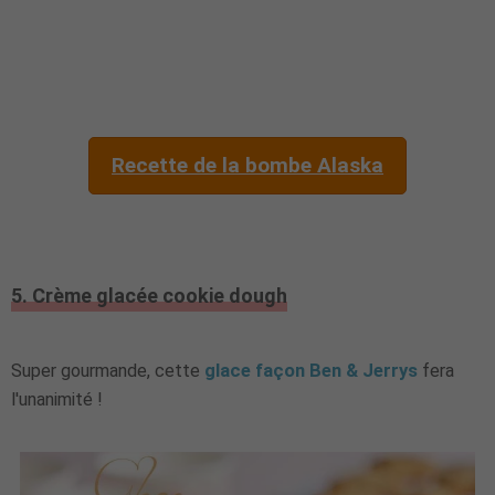
Recette de la bombe Alaska
5. Crème glacée cookie dough
Super gourmande, cette
glace façon Ben & Jerrys
fera
l'unanimité !