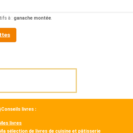
ifs à :
ganache montée
.
ttes
Conseils livres :
Mes livres
Ma sélection de livres de cuisine et pâtisserie