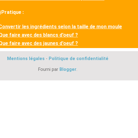
Pratique :
Convertir les ingrédients selon la taille de mon moule
Que faire avec des blancs d'oeuf ?
Que faire avec des jaunes d'oeuf ?
Mentions légales
-
Politique de confidentialité
Fourni par
Blogger
.