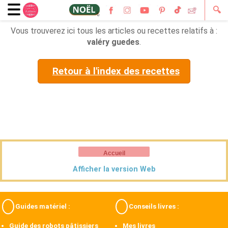
🔍
Vous trouverez ici tous les articles ou recettes relatifs à :
valéry guedes
.
Retour à l'index des recettes
Accueil
Afficher la version Web
Guides matériel :
Conseils livres :
Guide des robots pâtissiers
Mes livres