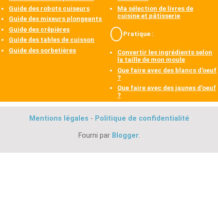
Guide des robots cuiseurs
Ma sélection de livres de
cuisine et pâtisserie
Guide des mixeurs plongeants
Guide des crêpières
Pratique :
Guide des tables de cuisson
Guide des sorbetières
Convertir les ingrédients selon
la taille de mon moule
Que faire avec des blancs d'oeuf
?
Que faire avec des jaunes d'oeuf
?
Mentions légales
-
Politique de confidentialité
Fourni par
Blogger
.