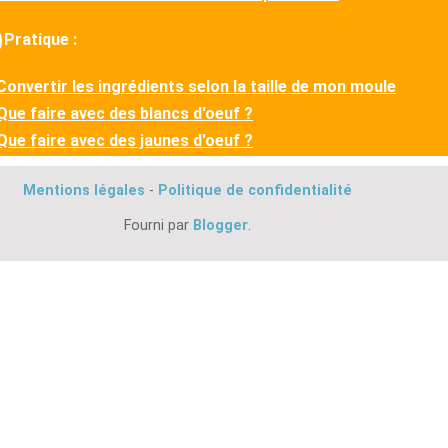
Pratique :
Convertir les ingrédients selon la taille de mon moule
Que faire avec des blancs d'oeuf ?
Que faire avec des jaunes d'oeuf ?
Mentions légales
-
Politique de confidentialité
Fourni par
Blogger
.