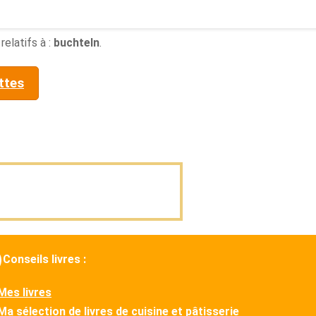
relatifs à :
buchteln
.
ttes
Conseils livres :
Mes livres
Ma sélection de livres de cuisine et pâtisserie