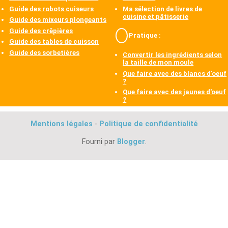
Guide des robots cuiseurs
Ma sélection de livres de
cuisine et pâtisserie
Guide des mixeurs plongeants
Guide des crêpières
Pratique :
Guide des tables de cuisson
Guide des sorbetières
Convertir les ingrédients selon
la taille de mon moule
Que faire avec des blancs d'oeuf
?
Que faire avec des jaunes d'oeuf
?
Mentions légales
-
Politique de confidentialité
Fourni par
Blogger
.