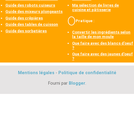
Guide des robots cuiseurs
Ma sélection de livres de
cuisine et pâtisserie
Guide des mixeurs plongeants
Guide des crêpières
Pratique :
Guide des tables de cuisson
Guide des sorbetières
Convertir les ingrédients selon
la taille de mon moule
Que faire avec des blancs d'oeuf
?
Que faire avec des jaunes d'oeuf
?
Mentions légales
-
Politique de confidentialité
Fourni par
Blogger
.