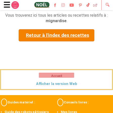
🔍
Vous trouverez ici tous les articles ou recettes relatifs à :
mignardise
.
Retour à l'index des recettes
Accueil
Afficher la version Web
Guides matériel :
Conseils livres :
Guide des robots pâtissiers
Mes livres