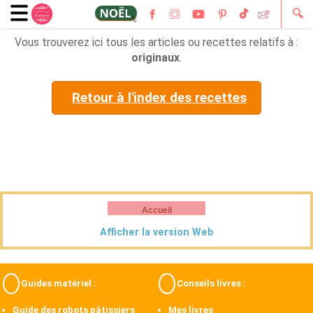
🔍
Vous trouverez ici tous les articles ou recettes relatifs à :
originaux
.
Retour à l'index des recettes
Accueil
Afficher la version Web
Guides matériel :
Conseils livres :
Guide des robots pâtissiers
Mes livres