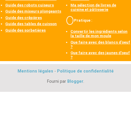
Guide des robots cuiseurs
Ma sélection de livres de
cuisine et pâtisserie
Guide des mixeurs plongeants
Guide des crêpières
Pratique :
Guide des tables de cuisson
Guide des sorbetières
Convertir les ingrédients selon
la taille de mon moule
Que faire avec des blancs d'oeuf
?
Que faire avec des jaunes d'oeuf
?
Mentions légales
-
Politique de confidentialité
Fourni par
Blogger
.