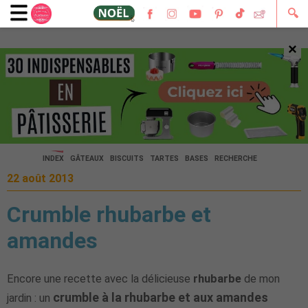
🔍
×
🔍
INDEX
GÂTEAUX
BISCUITS
TARTES
BASES
RECHERCHE
22 août 2013
Crumble rhubarbe et
amandes
Encore une recette avec la délicieuse
rhubarbe
de mon
crumble à la rhubarbe et aux amandes
jardin : un