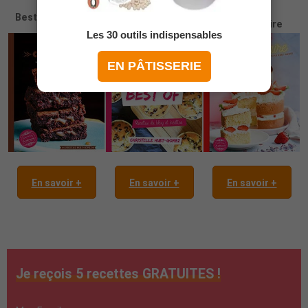
Best of
Best Of Chocolat
Best Of
Anniversaire
Les 30 outils indispensables
EN PÂTISSERIE
En savoir +
En savoir +
En savoir +
Je reçois 5 recettes GRATUITES !