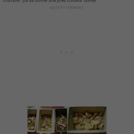
crumble. Ça lui donne une jolie couleur dorée.