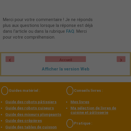
Merci pour votre commentaire ! Je ne réponds
plus aux questions lorsque la réponse est déjà
dans l'article ou dans la rubrique
FAQ
. Merci
pour votre compréhension.
‹
›
Accueil
Afficher la version Web
Guides matériel :
Conseils livres :
Guide des robots pâtissiers
Mes livres
Guide des robots cuiseurs
Ma sélection de livres de
cuisine et pâtisserie
Guide des mixeurs plongeants
Guide des crêpières
Pratique :
Guide des tables de cuisson