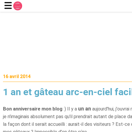
16 avril 2014
1 an et gâteau arc-en-ciel facil
un an
Bon anniversaire mon blog
:) Il y a
aujourd'hui, j'ouvra
je n'imaginais absolument pas qu'il prendrait autant de place d
la façon dont il serait accueilli : aurait-il des visiteurs ? Est-c
mes gâteaux ? Impossible d'en être sûre...