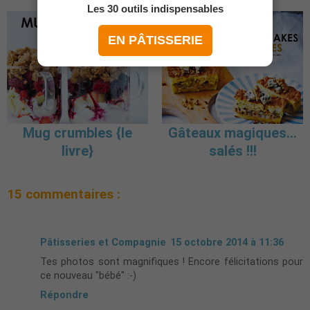
Les 30 outils indispensables
EN PÂTISSERIE
Mug crumbles {le
Gâteaux magiques...
livre}
salés !!!
15 commentaires :
Pâtisseries et Compagnie
15 octobre 2014 à 11:36
Tes photos sont magnifiques ! Encore félicitations pour
ce nouveau "bébé" :-)
Répondre