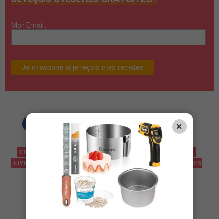
Mon Email :
×
CHOCOLAT
CHRISTELLE HUET-GOMEZ
COFFRET
LIVRES
LIVRES DE CUISINE
MARABOUT
SPHÈRES
EN CHOCOLAT
Vous aimerez aussi :