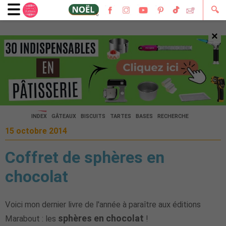
🔍
×
🔍
INDEX
GÂTEAUX
BISCUITS
TARTES
BASES
RECHERCHE
15 octobre 2014
Coffret de sphères en
chocolat
Voici mon dernier livre de l'année à paraître aux éditions
sphères en chocolat
Marabout : les
!