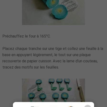
Préchauffez le four à 165°C.
Placez chaque tranche sur une tige et collez une feuille à la
base en appuyant légèrement, le tout sur une plaque
recouverte de papier cuisson. Avec la lame d'un couteau,
tracez des motifs sur les feuilles.