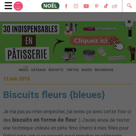
🔍
×
🔍
INDEX
GÂTEAUX
BISCUITS
TARTES
BASES
RECHERCHE
13 juin 2015
Biscuits fleurs {bleues}
Je n'ai pas pu m'en empêcher, j'ai remis ça avec cette fois-ci
biscuits en forme de fleur
des
:) J'avais envie de tester
une technique utilisée en pâte fimo (merci à mes filles pour
l'idée) pour voir si ça pouvait aussi marcher en pâtisserie.