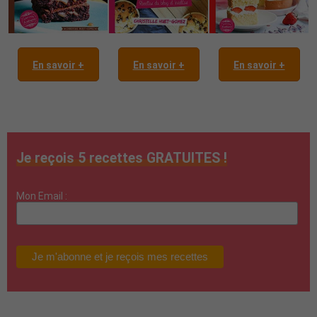
En savoir +
En savoir +
En savoir +
Je reçois 5 recettes GRATUITES !
Mon Email :