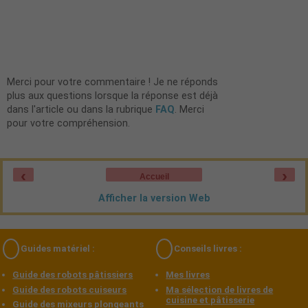
Merci pour votre commentaire ! Je ne réponds
plus aux questions lorsque la réponse est déjà
dans l'article ou dans la rubrique
FAQ
. Merci
pour votre compréhension.
‹
›
Accueil
Afficher la version Web
Guides matériel :
Conseils livres :
Guide des robots pâtissiers
Mes livres
Guide des robots cuiseurs
Ma sélection de livres de
cuisine et pâtisserie
Guide des mixeurs plongeants