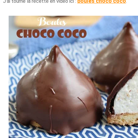
boules choco coco
J'ai tourné la recette en vidéo ici :
.