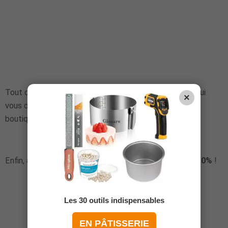
Tout d'abord, profitez du code promo LANCEMENT qui
×
vous offrira
-10% de réduction
sur l'ensemble de la
boutique (cumulable avec les autres promos).
Enfin, achetez
3 thés et obtenez une réduction de 10%
!
Les 30 outils indispensables
EN PÂTISSERIE