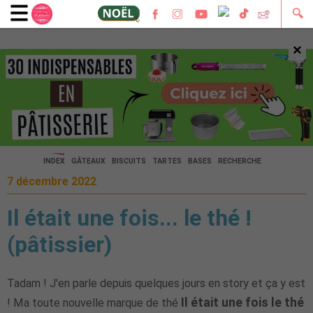
🔍
×
🔍
INDEX
GÂTEAUX
BISCUITS
TARTES
BASES
RECHERCHE
7 décembre 2022
Il était une fois... le thé !
(pâtissier)
Tadam ! J'en parle depuis quelques jours en story et ça y est
Il était une fois le thé
! Ma toute nouvelle marque de thé