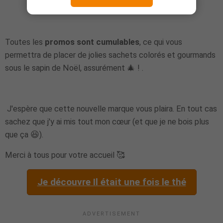
Toutes les
promos sont cumulables
, ce qui vous
permettra de placer de jolies sachets colorés et gourmands
sous le sapin de Noël, assurément 🎄 ! .
J'espère que cette nouvelle marque vous plaira. En tout cas
sachez que j'y ai mis tout mon cœur (et que je ne bois plus
que ça 😆).
Merci à tous pour votre accueil 🥰
Je découvre Il était une fois le thé