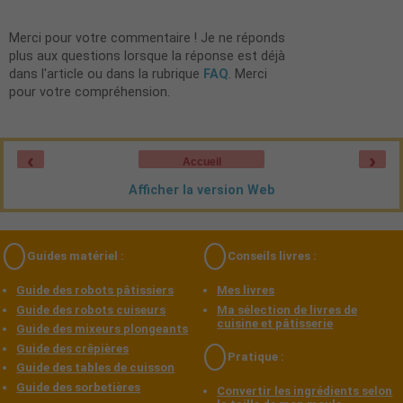
Merci pour votre commentaire ! Je ne réponds
plus aux questions lorsque la réponse est déjà
dans l'article ou dans la rubrique
FAQ
. Merci
pour votre compréhension.
‹
›
Accueil
Afficher la version Web
Guides matériel :
Conseils livres :
Guide des robots pâtissiers
Mes livres
Guide des robots cuiseurs
Ma sélection de livres de
cuisine et pâtisserie
Guide des mixeurs plongeants
Guide des crêpières
Pratique :
Guide des tables de cuisson
Guide des sorbetières
Convertir les ingrédients selon