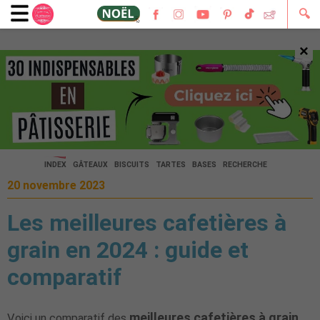
🔍
×
🔍
INDEX
GÂTEAUX
BISCUITS
TARTES
BASES
RECHERCHE
20 novembre 2023
Les meilleures cafetières à
grain en 2024 : guide et
comparatif
meilleures cafetières à grain
Voici un comparatif des
.