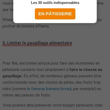
Les 30 outils indispensables
vous n’utiliserez le plus souvent pas tous les jours (comme
une tempéreuse à chocolat, une dresseuse, etc.).
EN PÂTISSERIE
N’hésitez pas à faire un tour sur les sites spécialisés pour
profiter de bonnes affaires.
5. Limiter le gaspillage alimentaire
Pour finir, une bonne astuce pour faire des économies en
pâtisserie consiste tout simplement à
faire la chasse au
gaspillage.
En effet, de nombreux gâteaux peuvent être
confectionnés avec des chutes de pâtes, des fruits trop
mûrs (comme
le fameux banana bread
, par exemple) ou
même des pelures de fruits.
Vous pourrez ainsi préserver votre budget pâtisserie, mais