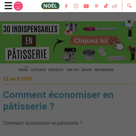
🔍
×
🔍
INDEX
GÂTEAUX
BISCUITS
TARTES
BASES
RECHERCHE
22 avril 2024
Comment économiser en
pâtisserie ?
Comment économiser en pâtisserie ?