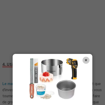
×
4. Utiliser des équipements d’occasion
Le matériel en pâtisserie
est loin d’être donné. Plutôt que
d’investir dans des équipements neufs, pourquoi ne pas vous
tourner vers du matériel d’occasion. Vous pourrez ainsi faire
de grosses économies, en particulier sur des machines que