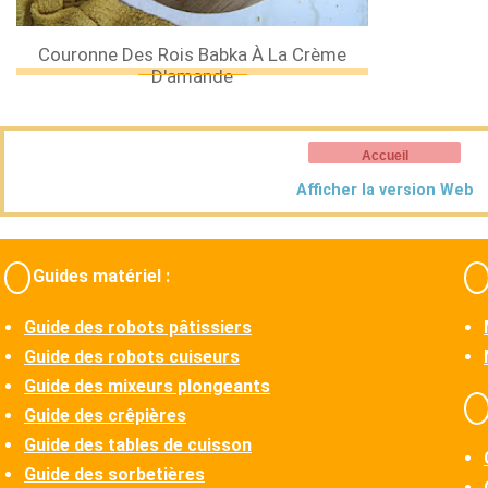
Couronne Des Rois Babka À La Crème
D'amande
Accueil
Afficher la version Web
Guides matériel :
Guide des robots pâtissiers
Guide des robots cuiseurs
Guide des mixeurs plongeants
Guide des crêpières
Guide des tables de cuisson
Guide des sorbetières