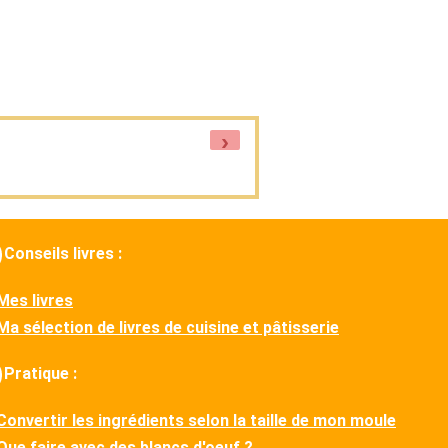
›
Conseils livres :
Mes livres
Ma sélection de livres de cuisine et pâtisserie
Pratique :
Convertir les ingrédients selon la taille de mon moule
Que faire avec des blancs d'oeuf ?