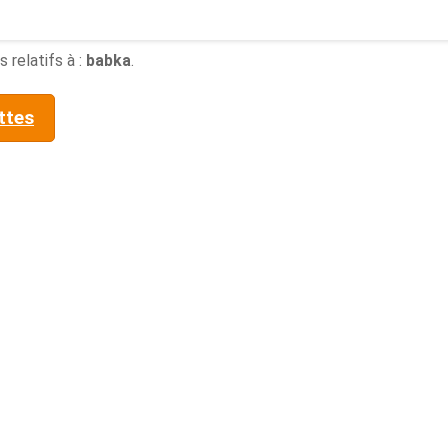
 relatifs à :
babka
.
ttes