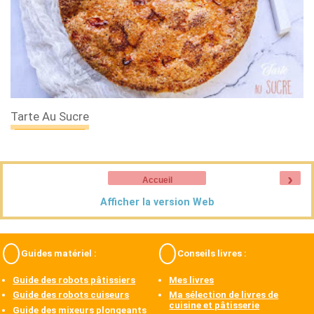
Tarte Au Sucre
›
Accueil
Afficher la version Web
Guides matériel :
Conseils livres :
Guide des robots pâtissiers
Mes livres
Guide des robots cuiseurs
Ma sélection de livres de
cuisine et pâtisserie
Guide des mixeurs plongeants