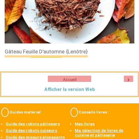
Gâteau Feuille D'automne {Lenôtre}
›
Accueil
Afficher la version Web
Guides matériel :
Conseils livres :
Guide des robots pâtissiers
Mes livres
Guide des robots cuiseurs
Ma sélection de livres de
cuisine et pâtisserie
Guide des mixeurs plongeants