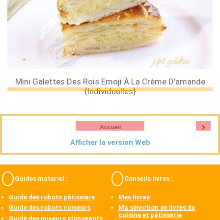
Mini Galettes Des Rois Emoji À La Crème D'amande
{individuelles}
›
Accueil
Afficher la version Web
Guides matériel :
Conseils livres :
Guide des robots pâtissiers
Mes livres
Guide des robots cuiseurs
Ma sélection de livres de
cuisine et pâtisserie
Guide des mixeurs plongeants