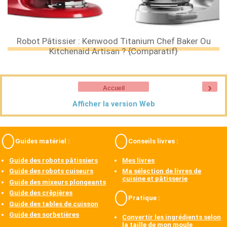
Robot Pâtissier : Kenwood Titanium Chef Baker Ou
Kitchenaid Artisan ? {comparatif}
›
Accueil
Afficher la version Web
Guides matériel :
Conseils livres :
Guide des robots pâtissiers
Mes livres
Guide des robots cuiseurs
Ma sélection de livres de
cuisine et pâtisserie
Guide des mixeurs plongeants
Guide des crêpières
Pratique :
Guide des tables de cuisson
Guide des sorbetières
Convertir les ingrédients selon
la taille de mon moule