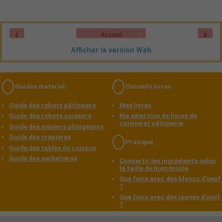
‹
›
Accueil
Afficher la version Web
Guides matériel :
Conseils livres :
Guide des robots pâtissiers
Mes livres
Guide des robots cuiseurs
Ma sélection de livres de
cuisine et pâtisserie
Guide des mixeurs plongeants
Guide des crêpières
Pratique :
Guide des tables de cuisson
Guide des sorbetières
Convertir les ingrédients selon
la taille de mon moule
Que faire avec des blancs d'oeuf
?
Que faire avec des jaunes d'oeuf
?