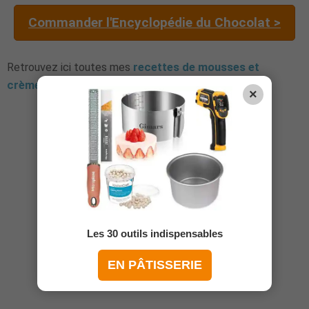
Commander l'Encyclopédie du Chocolat >
Retrouvez ici toutes mes
recettes de mousses et
crèmes
.
×
Les 30 outils indispensables
EN PÂTISSERIE