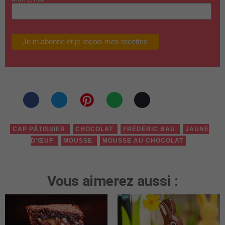
CAP PÂTISSIER
CHOCOLAT
FRÉDÉRIC BAU
JAUNE
D’ŒUF
MOUSSE
MOUSSE AU CHOCOLAT
Vous aimerez aussi :