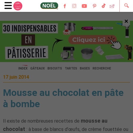
🔍
×
🔍
INDEX
GÂTEAUX
BISCUITS
TARTES
BASES
RECHERCHE
17 juin 2014
Mousse au chocolat en pâte
à bombe
mousse au
Il existe de nombreuses recettes de
chocolat
: à base de blancs d’œufs, de crème fouettée ou