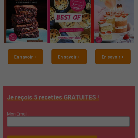
En savoir +
En savoir +
En savoir +
Je reçois 5 recettes GRATUITES !
Mon Email :