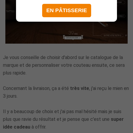
EN PÂTISSERIE
Je vous conseille de choisir d'abord sur le catalogue de la
marque et de personnaliser votre couteau ensuite, ce sera
plus rapide.
Concernant la livraison, ça a été
très vite
, j'ai reçu le mien en
3 jours.
Il y a beaucoup de choix et j'ai pas mal hésité mais je suis
plus que ravie du résultat et je pense que c'est une
super
idée cadeau
à offrir.