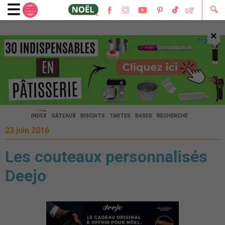
🔍
×
🔍
INDEX
GÂTEAUX
BISCUITS
TARTES
BASES
RECHERCHE
23 juin 2016
Les couteaux personnalisés
Deejo