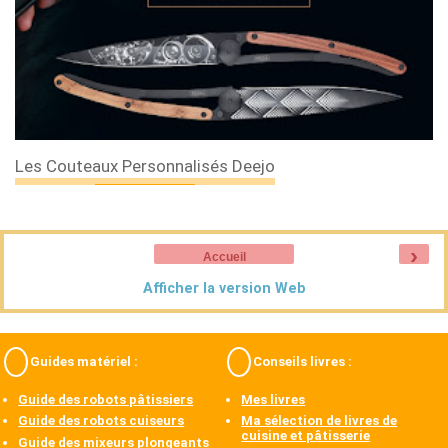
Les Couteaux Personnalisés Deejo
›
Accueil
Afficher la version Web
Guides matériel :
Conseils livres :
Guide des robots pâtissiers
Mes livres
Guide des robots cuiseurs
Ma sélection de livres de
cuisine et pâtisserie
Guide des mixeurs plongeants