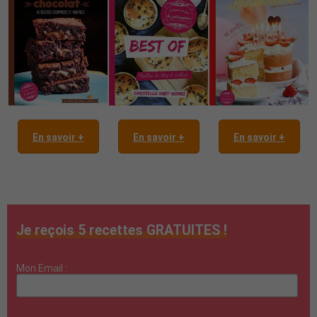
En savoir +
En savoir +
En savoir +
Je reçois 5 recettes GRATUITES !
Mon Email :