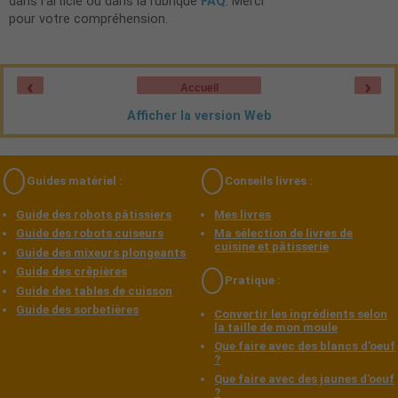
dans l'article ou dans la rubrique
FAQ
. Merci
pour votre compréhension.
‹
›
Accueil
Afficher la version Web
Guides matériel :
Conseils livres :
Guide des robots pâtissiers
Mes livres
Guide des robots cuiseurs
Ma sélection de livres de
cuisine et pâtisserie
Guide des mixeurs plongeants
Guide des crêpières
Pratique :
Guide des tables de cuisson
Guide des sorbetières
Convertir les ingrédients selon
la taille de mon moule
Que faire avec des blancs d'oeuf
?
Que faire avec des jaunes d'oeuf
?