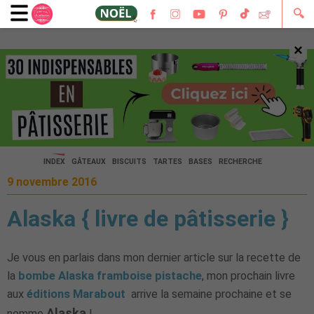
🔍
×
🔍
INDEX
GÂTEAUX
BISCUITS
TARTES
BASES
RECHERCHE
9 novembre 2016
Alaska { livre de pâtisserie }
Je vous en parlais dans mon dernier article sur la recette de
la
bombe Alaska framboise pistache
, mon prochain livre
aux
éditions Marabout
arrive la semaine prochaine et se
Alaska
nomme
!