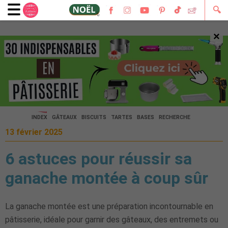
🔍
×
🔍
INDEX
GÂTEAUX
BISCUITS
TARTES
BASES
RECHERCHE
13 février 2025
6 astuces pour réussir sa
ganache montée à coup sûr
La ganache montée est une préparation incontournable en
pâtisserie, idéale pour garnir des gâteaux, des entremets ou