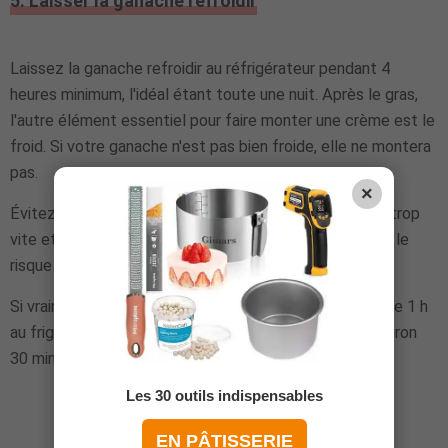
5. Laisser la ganache refroidir
Laissez la ganache refroidir au réfrigérateur pendant 4
heures minimum, l'idéal étant toute une nuit. Après le gras,
l'autre élément essentiel pour faire monter une crème est le
froid. Si votre ganache n'est pas bien froide, elle ne montera
pas.
×
Évitez de la placer ua congélateur, car elle refroidirait trop
vite et cela changerait sa consistance. Vous prendriez le
risque de trancher votre ganache.
Si vraiment vous n'avez pas le temps, placez la ganache 1 h
au frigo avant de la transférer au congélateur pour environ
30 minutes.
Les 30 outils indispensables
EN PÂTISSERIE