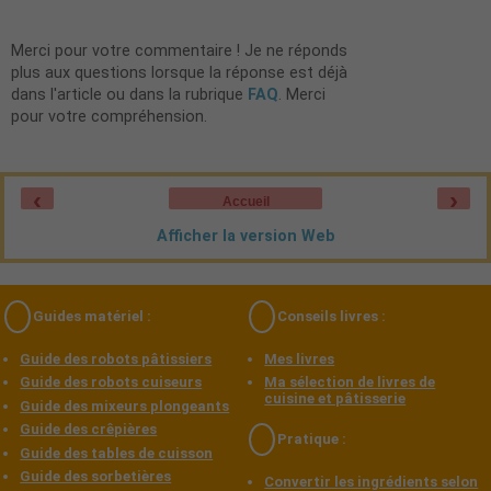
Merci pour votre commentaire ! Je ne réponds
plus aux questions lorsque la réponse est déjà
dans l'article ou dans la rubrique
FAQ
. Merci
pour votre compréhension.
‹
›
Accueil
Afficher la version Web
Guides matériel :
Conseils livres :
Guide des robots pâtissiers
Mes livres
Guide des robots cuiseurs
Ma sélection de livres de
cuisine et pâtisserie
Guide des mixeurs plongeants
Guide des crêpières
Pratique :
Guide des tables de cuisson
Guide des sorbetières
Convertir les ingrédients selon