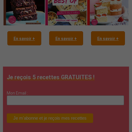
En savoir +
En savoir +
En savoir +
Je reçois 5 recettes GRATUITES !
Mon Email :