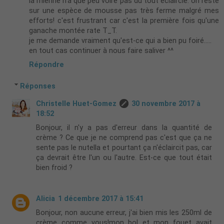
la mienne n'a que peu voire pas du tout éclaircie: on reste
sur une espèce de mousse pas très ferme malgré mes
efforts! c'est frustrant car c'est la première fois qu'une
ganache montée rate T_T.
je me demande vraiment qu'est-ce qui a bien pu foiré.....
en tout cas continuer à nous faire saliver ^^
Répondre
Réponses
Christelle Huet-Gomez
30 novembre 2017 à
18:52
Bonjour, il n'y a pas d'erreur dans la quantité de
crème ? Ce que je ne comprend pas c'est que ça ne
sente pas le nutella et pourtant ça n'éclaircit pas, car
ça devrait être l'un ou l'autre. Est-ce que tout était
bien froid ?
Alicia
1 décembre 2017 à 15:41
Bonjour, non aucune erreur, j'ai bien mis les 250ml de
crème comme vous!mon bol et mon fouet avait