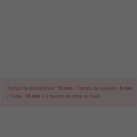
Temps de préparation :
15 min
/ Temps de cuisson :
0 min
/ Total :
15 min
+ 2 heures de prise au froid