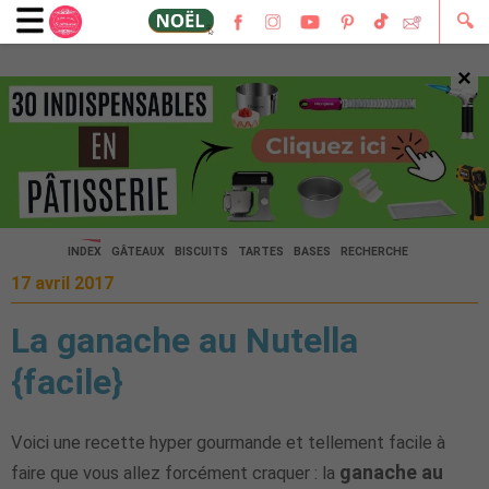
🔍
×
🔍
INDEX
GÂTEAUX
BISCUITS
TARTES
BASES
RECHERCHE
17 avril 2017
La ganache au Nutella
{facile}
Voici une recette hyper gourmande et tellement facile à
ganache au
faire que vous allez forcément craquer : la