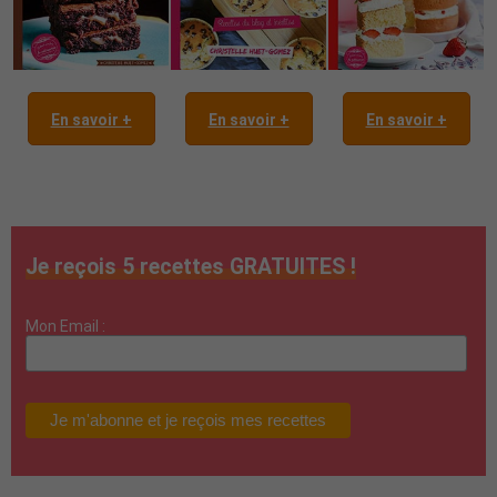
En savoir +
En savoir +
En savoir +
Je reçois 5 recettes GRATUITES !
Mon Email :