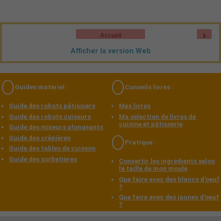
›
Accueil
Afficher la version Web
Guides matériel :
Conseils livres :
Guide des robots pâtissiers
Mes livres
Guide des robots cuiseurs
Ma sélection de livres de
cuisine et pâtisserie
Guide des mixeurs plongeants
Guide des crêpières
Pratique :
Guide des tables de cuisson
Guide des sorbetières
Convertir les ingrédients selon
la taille de mon moule
Que faire avec des blancs d'oeuf
?
Que faire avec des jaunes d'oeuf
?