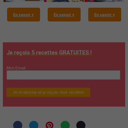
En savoir +
En savoir +
En savoir +
Je reçois 5 recettes GRATUITES !
Mon Email :