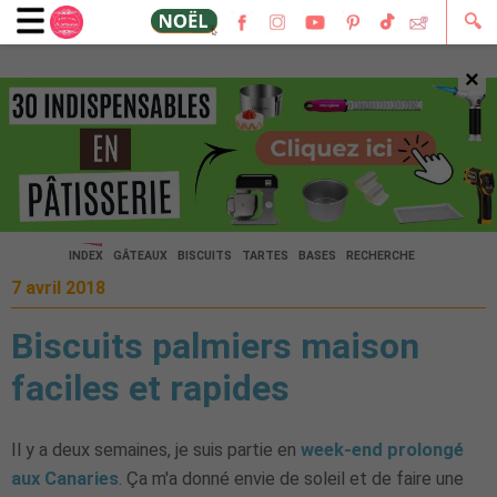
🔍
×
🔍
INDEX
GÂTEAUX
BISCUITS
TARTES
BASES
RECHERCHE
7 avril 2018
Biscuits palmiers maison
faciles et rapides
Il y a deux semaines, je suis partie en
week-end prolongé
aux Canaries
. Ça m'a donné envie de soleil et de faire une