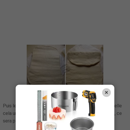
×
Puis le tiers du bas par dessus le premier rabat. On appelle
cela un
tour simple
. N'hésitez pas à visionner
la vidéo
, ce
sera plus clair.