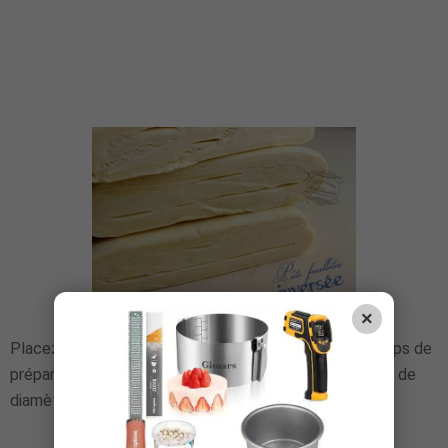
×
Placez vos disques de pâte feuilletée
au frigo
le temps de
préparer la suite. Mes disques mesurent environ 26 cm de
diamètre.