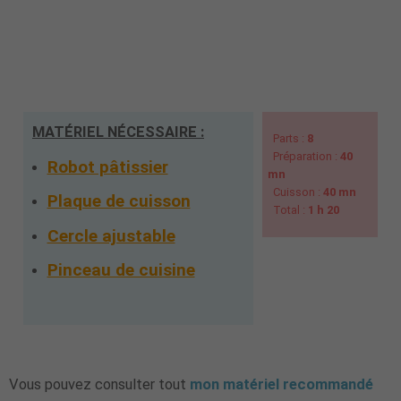
MATÉRIEL NÉCESSAIRE :
Parts :
8
Préparation :
40
Robot pâtissier
mn
Cuisson :
40 mn
Plaque de cuisson
Total :
1 h 20
Cercle ajustable
Pinceau de cuisine
Vous pouvez consulter tout
mon matériel recommandé