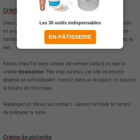
Crème pâtissière
Les 30 outils indispensables
Dans une casserole, fouettez ensemble les jaunes d’œufs
et le sucre. Ajoutez ensuite la fécule de maïs et la farine
EN PÂTISSERIE
tamisées. Mélangez bien, puis délayez petit à petit avec le
lait.
Faites chauffer sans cesser de remuer jusqu'à ce que la
crème
épaississe
. Pas trop surtout, car elle va encore
épaissir en refroidissant. Versez dans un récipient et ajoutez
le beurre en morceaux.
Mélangez et filmez au contact. Laissez refroidir le temps
de préparer la suite.
Crème de pistache