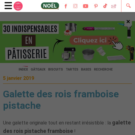
🔍
×
🔍
INDEX
GÂTEAUX
BISCUITS
TARTES
BASES
RECHERCHE
5 janvier 2019
Galette des rois framboise
pistache
galette
Une galette originale tout en restant irrésistible : la
des rois pistache framboise
!