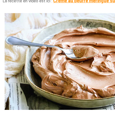
Crème au beurre meringue su
La recette en vidéo est ici :