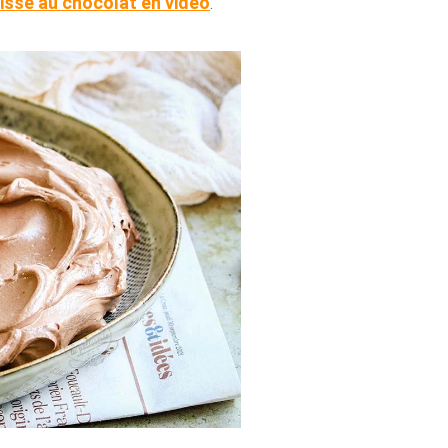
isse au chocolat en vidéo
.