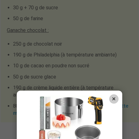
30 g + 70 g de sucre
50 g de farine
Ganache chocolat :
250 g de chocolat noir
190 g de Philadelphia (à température ambiante)
10 g de cacao en poudre non sucré
50 g de sucre glace
190 g de crème liquide entière (à température
ambiante)
×
80 g de caramel au beurre salé (retrouvez
la recette
maison ici
)