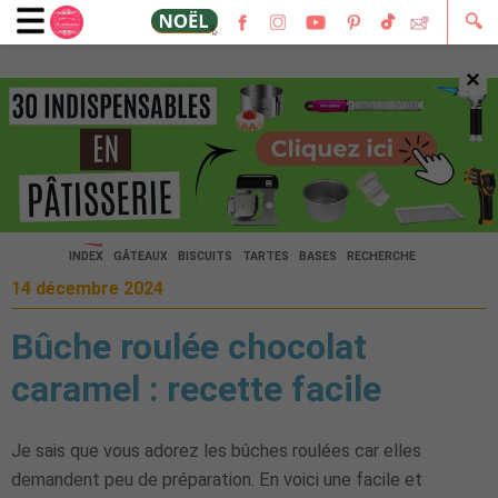
🔍
×
🔍
INDEX
GÂTEAUX
BISCUITS
TARTES
BASES
RECHERCHE
14 décembre 2024
Bûche roulée chocolat
caramel : recette facile
Je sais que vous adorez les bûches roulées car elles
demandent peu de préparation. En voici une facile et