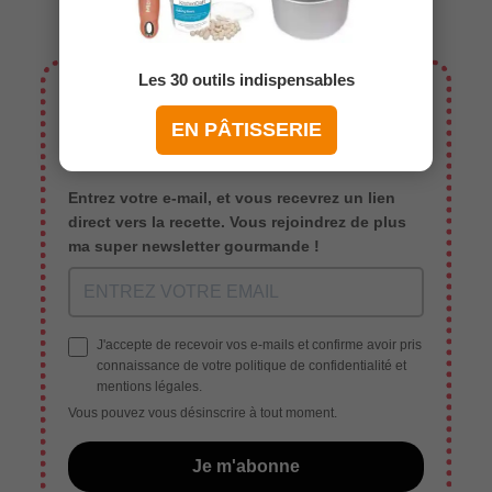
Les 30 outils indispensables
✉️ Vous souhaitez enregistrer
EN PÂTISSERIE
cette recette ?
Entrez votre e-mail, et vous recevrez un lien
direct vers la recette. Vous rejoindrez de plus
ma super newsletter gourmande !
J'accepte de recevoir vos e-mails et confirme avoir pris
connaissance de votre politique de confidentialité et
mentions légales.
Vous pouvez vous désinscrire à tout moment.
Je m'abonne