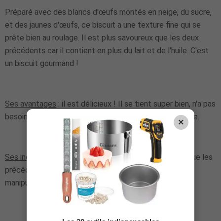
Préparé avec des blancs d'œufs montés en neige, du sucre,
et des jaunes d'œufs, ce biscuit a une texture fine qui se
prête bien au roulage. Il est plus savoureux que les deux
précédents car il contient en plus du lait et de l'huile. C'est
un biscuit gourmand !
Ses avantages
: il est délicieux ! Il se tient super bien, n'a pas
besoin d'être imbibé et vous donnera une très joli bûche.
×
Ses inconvénients
: il est un peu plus long à préparer que les
précédents, demande plus de vaisselle et plus de
manipulations.