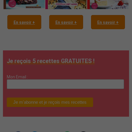
En savoir +
En savoir +
En savoir +
Je reçois 5 recettes GRATUITES !
Mon Email :