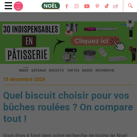
🔍
×
🔍
INDEX
GÂTEAUX
BISCUITS
TARTES
BASES
RECHERCHE
15 décembre 2024
Quel biscuit choisir pour vos
bûches roulées ? On compare
tout !
Vous êtes à fond dans votre recherche de bûche de Noël