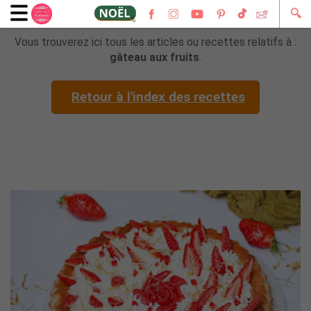
🔍
Vous trouverez ici tous les articles ou recettes relatifs à :
gâteau aux fruits
.
Retour à l'index des recettes