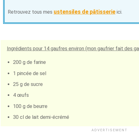
ustensiles de pâtisserie
Retrouvez tous mes
ici.
Ingrédients pour
14
gaufres environ (mon gaufrier fait des g
200 g de farine
1 pincée de sel
25 g de sucre
4 œufs
100 g de beurre
30 cl de lait demi-écrémé