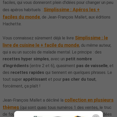
faciles, qui vous donneront plein d'idées pour changer un peu
Simplissime : Apéros les +
des apéros habituels :
faciles du monde
, de Jean-François Mallet, aux éditions
Hachette.
Simplissime : le
Vous connaissez sûrement déjà le livre
livre de cuisine le + facile du monde
, du même auteur,
qui a eu un succès de malade mental. Le principe : des
recettes hyper simples
, avec un
petit nombre
d'ingrédients
(entre 2 et 6), quasiment
pas de vaisselle
, et
des
recettes rapides
qui tiennent en quelques phrases. Le
tout super
appétissant
et pour
pas cher du tout
,
forcément, ça plaît !
collection en plusieurs
Jean-François Mallet a décliné la
thèmes
(qui sont quasi tous numéros 1 des ventes, le truc
de fou), dont les apéros qui peuvent donner pas mal d'idées