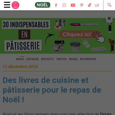
🔍
×
🔍
INDEX
GÂTEAUX
BISCUITS
TARTES
BASES
RECHERCHE
11 décembre 2016
Des livres de cuisine et
pâtisserie pour le repas de
Noël !
livres
Noël et les fêtes arrivent alors voici une sélection de