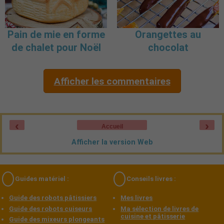
Pain de mie en forme
Orangettes au
de chalet pour Noël
chocolat
Afficher les commentaires
‹
›
Accueil
Afficher la version Web
Guides matériel :
Conseils livres :
Guide des robots pâtissiers
Mes livres
Guide des robots cuiseurs
Ma sélection de livres de
cuisine et pâtisserie
Guide des mixeurs plongeants