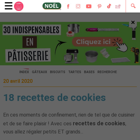
🔍
×
🔍
INDEX
GÂTEAUX
BISCUITS
TARTES
BASES
RECHERCHE
20 avril 2020
18 recettes de cookies
En ces moments de confinement, rien de tel que de cuisiner
recettes de cookies
et de se faire plaisir ! Avec ces
,
vous allez régaler petits ET grands...