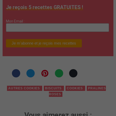
Je reçois 5 recettes GRATUITES !
Mon Email :
AUTRES COOKIES
BISCUITS
COOKIES
PRALINES
ROSES
Vous aimerez aussi :