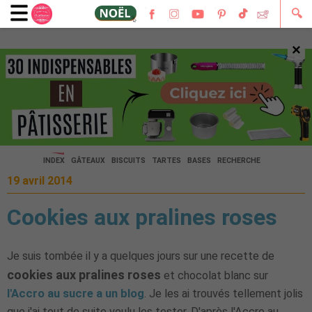
🔍
×
🔍
INDEX
GÂTEAUX
BISCUITS
TARTES
BASES
RECHERCHE
19 avril 2014
Cookies aux pralines roses
Je suis tombée il y a quelques jours sur une recette de
cookies aux pralines roses
et chocolat blanc sur
l'Accro au sucre a un blog
. Je les ai trouvés tellement jolis
que j'ai tout de suite voulu les tester. D'après l'Accro au