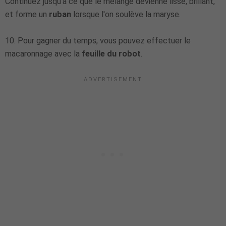
Continuez jusqu'à ce que le mélange devienne lisse, brillant,
et forme un
ruban
lorsque l'on soulève la maryse.
10. Pour gagner du temps, vous pouvez effectuer le
macaronnage avec la
feuille du robot
.