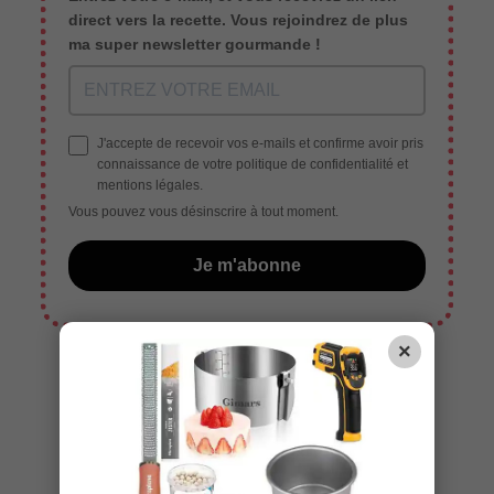
direct vers la recette. Vous rejoindrez de plus
ma super newsletter gourmande !
J'accepte de recevoir vos e-mails et confirme avoir pris
connaissance de votre politique de confidentialité et
mentions légales.
Vous pouvez vous désinscrire à tout moment.
Je m'abonne
×