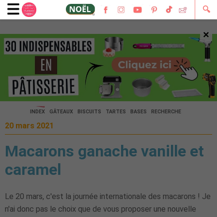
🔍
×
🔍
INDEX
GÂTEAUX
BISCUITS
TARTES
BASES
RECHERCHE
20 mars 2021
Macarons ganache vanille et
caramel
Le 20 mars, c'est la journée internationale des macarons ! Je
n'ai donc pas le choix que de vous proposer une nouvelle