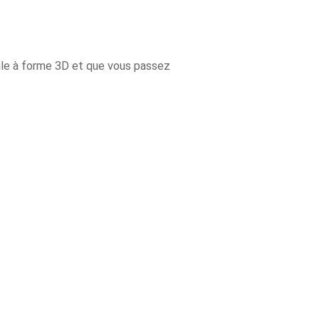
ule à forme 3D et que vous passez
Les 30 outils indispensables
EN PÂTISSERIE