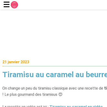
21 janvier 2023
Tiramisu au caramel au beurre
t
On change un peu du tiramisu classique avec une recette de
! Le plus gourmand des tiramisus 😍
La recette en vidéo est ici :
Tiramisu au caramel en vidéo
.