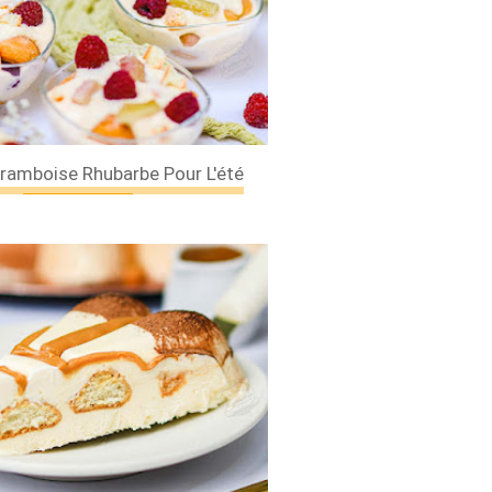
ramboise Rhubarbe Pour L'été
×