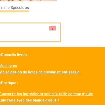
anille Spéculoos
›
Conseils livres :
Mes livres
Ma sélection de livres de cuisine et pâtisserie
Pratique :
Convertir les ingrédients selon la taille de mon moule
Que faire avec des blancs d'oeuf ?