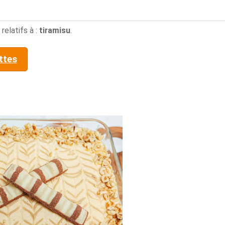
relatifs à :
tiramisu
.
ttes