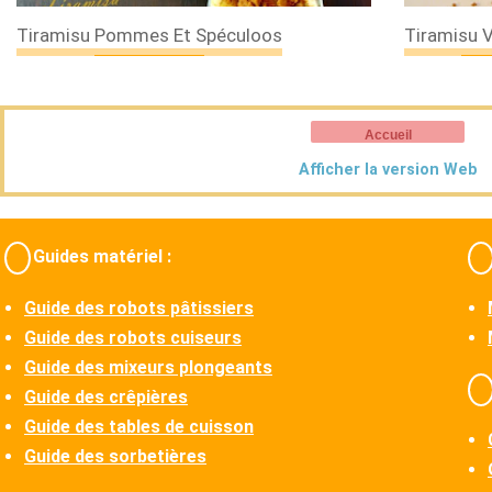
Tiramisu Pommes Et Spéculoos
Tiramisu V
Accueil
Afficher la version Web
Guides matériel :
Guide des robots pâtissiers
Guide des robots cuiseurs
Guide des mixeurs plongeants
Guide des crêpières
Guide des tables de cuisson
Guide des sorbetières