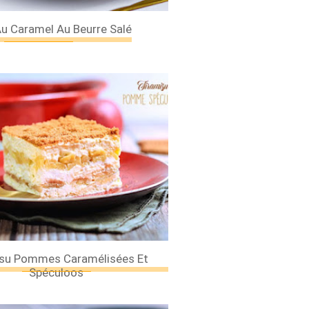
u Caramel Au Beurre Salé
Les 30 outils indispensables
EN PÂTISSERIE
isu Pommes Caramélisées Et
Spéculoos