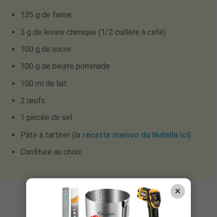
135 g de farine
3 g de levure chimique (1/2 cuillère à café)
100 g de sucre
100 g de beurre pommade
100 ml de lait
2 œufs
1 pincée de sel
Pâte à tartiner (la
recette maison du Nutella ici
)
Confiture au choix
×