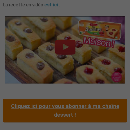
La recette en vidéo
est ici
:
Cliquez ici pour vous abonner à ma chaîne
dessert !