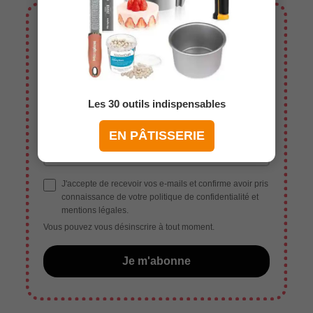
✉️ Vous souhaitez enregistrer
cette recette ?
Entrez votre e-mail, et vous recevrez un lien
Les 30 outils indispensables
direct vers la recette. Vous rejoindrez de plus
ma super newsletter gourmande !
EN PÂTISSERIE
J'accepte de recevoir vos e-mails et confirme avoir pris
connaissance de votre politique de confidentialité et
mentions légales.
Vous pouvez vous désinscrire à tout moment.
Je m'abonne