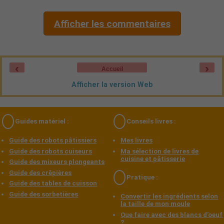
Afficher les commentaires
‹
›
Accueil
Afficher la version Web
Guides matériel :
Conseils livres :
Guide des robots pâtissiers
Mes livres
Guide des robots cuiseurs
Ma sélection de livres de
cuisine et pâtisserie
Guide des mixeurs plongeants
Guide des crêpières
Pratique :
Guide des tables de cuisson
Guide des sorbetières
Convertir les ingrédients selon
la taille de mon moule
Que faire avec des blancs d'oeuf
?