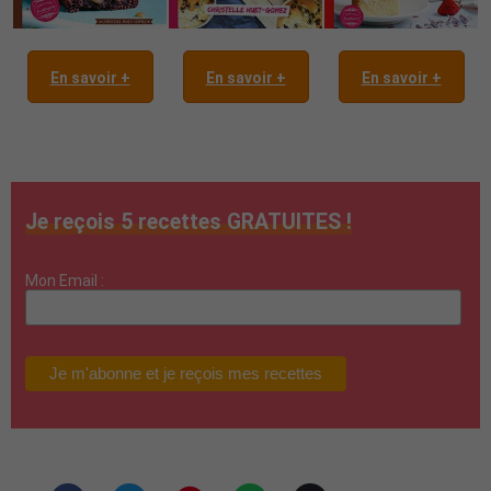
En savoir +
En savoir +
En savoir +
Je reçois 5 recettes GRATUITES !
Mon Email :