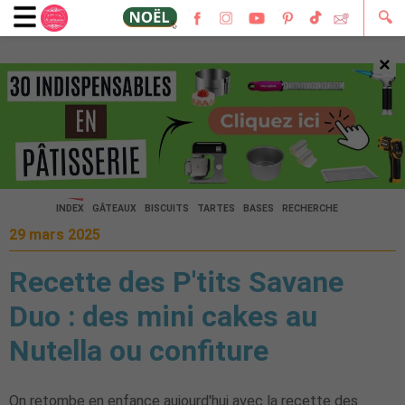
🔍
×
🔍
INDEX
GÂTEAUX
BISCUITS
TARTES
BASES
RECHERCHE
29 mars 2025
Recette des P'tits Savane
Duo : des mini cakes au
Nutella ou confiture
On retombe en enfance aujourd'hui avec la recette des